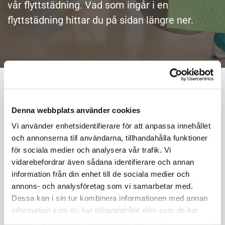
vår flyttstädning. Vad som ingår i en
flyttstädning hittar du på sidan längre ner.
Flytthjälp
Denna webbplats använder cookies
Vill du ha hjälp med flytten? Ring June Express AB på 036-
Vi använder enhetsidentifierare för att anpassa innehållet
718830 eller gör prisförfrågan på
www.juneexpress.se
.
och annonserna till användarna, tillhandahålla funktioner
June förfogar över stora och små bilar för lokala flyttningar
för sociala medier och analysera vår trafik. Vi
och samtransporterar möbler och annat gods över hela
vidarebefordrar även sådana identifierare och annan
Sverige. Man kör exempelvis mellan Stockholm – Malmö –
information från din enhet till de sociala medier och
Göteborg – Jönköping varje vecka.
annons- och analysföretag som vi samarbetar med.
För tips inför flytten, titta i vår
flyttguide
.
Dessa kan i sin tur kombinera informationen med annan
information som du har tillhandahållit eller som de har
samlat in när du har använt deras tjänster.