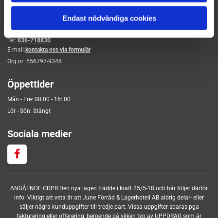
Vägbeskrivning förråd
Endast nödvändiga cookies
Kontakt
Tel:
036-718830
E-mail:
kontakta oss via formulär
Org.nr:
556797-9348
Öppettider
Mån - Fre: 08:00 - 16: 00
Lör - Sön: Stängt
Sociala medier
ANGÅENDE GDPR Den nya lagen trädde i kraft 25/5-18 och här följer därför
info. Viktigt att veta är att June Förråd & Lagerhotell AB aldrig delar- eller
säljer några kunduppgifter till tredje part. Vissa uppgifter sparas pga
fakturering eller offerering, beroende på vilken typ av UPPDRAG som är