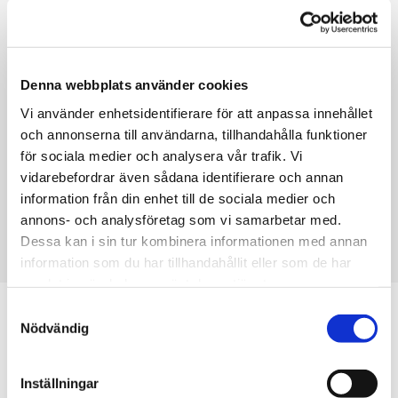
4
Denna webbplats använder cookies
DAGS ATT FLYTTA IN
Vi använder enhetsidentifierare för att anpassa innehållet
och annonserna till användarna, tillhandahålla funktioner
Packa dina tillhörigheter och flytta in i ditt förråd.
för sociala medier och analysera vår trafik. Vi
Behöver du köpa flyttlådor eller låna en släpkärra
vidarebefordrar även sådana identifierare och annan
erbjuder vi denna service och mycket mer.
information från din enhet till de sociala medier och
annons- och analysföretag som vi samarbetar med.
Dessa kan i sin tur kombinera informationen med annan
information som du har tillhandahållit eller som de har
samlat in när du har använt deras tjänster.
Våra torra och varma lokaler
Samtyckesval
Nödvändig
har högsta säkerhet
Inställningar
Lokalen är kameraövervakad dygnet runt med