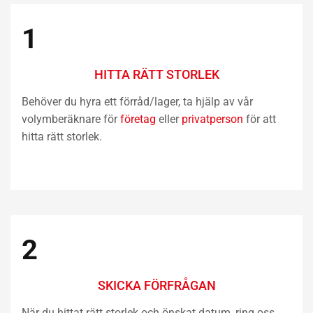
1
HITTA RÄTT STORLEK
Behöver du hyra ett förråd/lager, ta hjälp av vår
volymberäknare för
företag
eller
privatperson
för att
hitta rätt storlek.
2
SKICKA FÖRFRÅGAN
När du hittat rätt storlek och önskat datum, ring oss