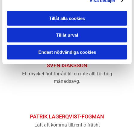
Visa detaljer
Tillåt alla cookies
KENT LARSSON
Ett jättebra förråd och lagerhotell.
Tillåt urval
Endast nödvändiga cookies
SVEN ISAKSSON
Ett mycket fint förråd till en inte allt för hög
månadsavg.
PATRIK LAGERQVIST-FOGMAN
Lätt att komma till,rent o fräsht