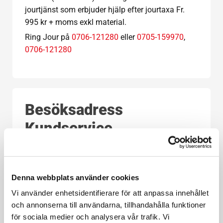
jourtjänst som erbjuder hjälp efter jourtaxa Fr.
995 kr + moms exkl material.
Ring Jour på
0706-121280
eller
0705-159970
,
0706-121280
Besöksadress
Kundservice.
June Förråd & Lagerhotell AB
Skiffervägen 6, 553 03 Jönköping
Denna webbplats använder cookies
Vägbeskrivning
Vi använder enhetsidentifierare för att anpassa innehållet
Öppettider kundservice
och annonserna till användarna, tillhandahålla funktioner
för sociala medier och analysera vår trafik. Vi
Öppettider kundservice