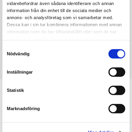
vidarebefordrar även sådana identifierare och annan
Måndag - Fredag: 07:00 - 17:00
information från din enhet till de sociala medier och
Lördag - Söndag: Stängt
annons- och analysföretag som vi samarbetar med.
Dessa kan i sin tur kombinera informationen med annan
Kontakt
information som du har tillhandahållit eller som de har
Tel:
036-718830
samlat in när du har använt deras tjänster.
Orgnr:
556797-9348
Samtyckesval
Nödvändig
Inställningar
Statistik
Marknadsföring
VÅRA NÖJDA gäster
Vi uppskattar era recensioner, läs eller skriv du också
HÄR