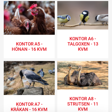
KONTOR A6 -
TALGOXEN - 13
KONTOR A5 -
KVM
HÖNAN - 16 KVM
KONTOR A8 -
STRUTSEN - 11
KONTOR A7 -
KVM
KRÅKAN - 16 KVM