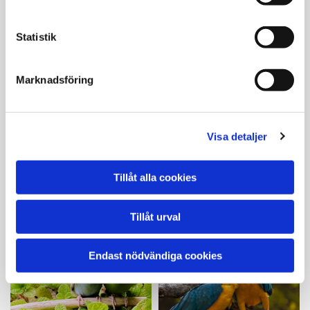
ÖSTSIALIAN - 15
KONTOR B2 -
KVM
UGGLAN 23 KVM
Statistik
Marknadsföring
Visa detaljer
KONTOR B3 -
SIDENSSVANSEN
KONTOR B4 -
Tillåt alla cookies
- 28 KVM (ELLER
PINGVINEN - 18
14 + 14 KVM)
KVM
Tillåt urval
Endast nödvändiga cookies